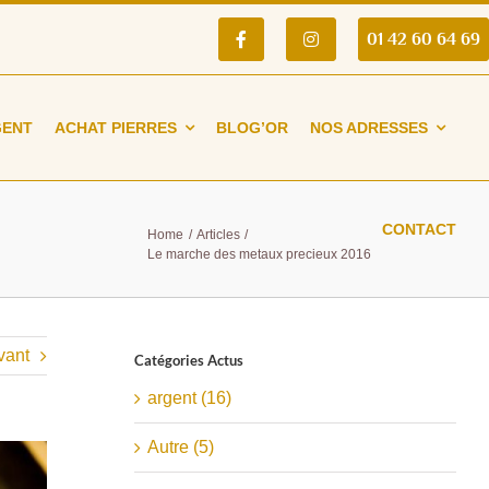
01 42 60 64 69
GENT
ACHAT PIERRES
BLOG’OR
NOS ADRESSES
CONTACT
Home
Articles
voli
Recyclor
Le marche des metaux precieux 2016
ment
Paris 6eme arrondissement La
sorbonne
M
Saint-Germain-des-Prés
29, rue des Saints-Pères
75006
Paris
France
69
vant
Catégories Actus
Tel. :
01 42 60 24 24
argent (16)
Autre (5)