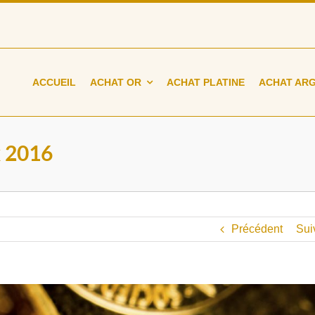
ACCUEIL
ACHAT OR
ACHAT PLATINE
ACHAT AR
x 2016
D'or et d'argent Ri
Où vendre son or ?
Paris 1er arrondisse
Retrouvez tous nos comptoirs à Paris :
M
Tuileries
- Métaux précieux
204 rue de Rivoli
- Or, Argent, platine...
75001
Paris
France
- Bijoux
Tel. :
01 42 60 64 
Précédent
Sui
- Diamants