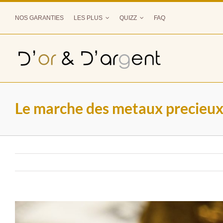
Passer
au
NOS GARANTIES
LES PLUS
QUIZZ
FAQ
contenu
Le marche des metaux precieu
Voir
l'image