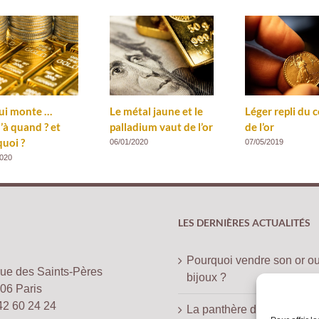
qui monte …
Le métal jaune et le
Léger repli du 
’à quand ? et
palladium vaut de l’or
de l’or
uoi ?
06/01/2020
07/05/2019
2020
LES DERNIÈRES ACTUALITÉS
Pourquoi vendre son or o
rue des Saints-Pères
bijoux ?
06 Paris
42 60 24 24
La panthère de la maison 