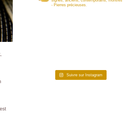
signés, anciens, contemporains, montres
- Pierres précieuses.
t,
Suivre sur Instagram
n
est