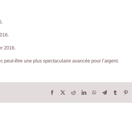
6.
2016.
er 2016.
c peut-être une plus spectaculaire avancée pour l’argent.
Facebook
X
Reddit
LinkedIn
WhatsApp
Telegram
Tumblr
Pi