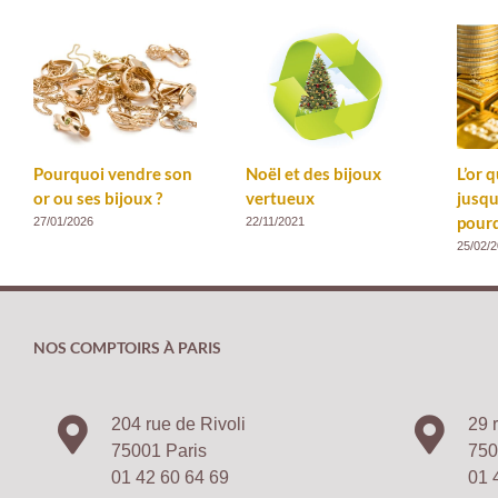
Pourquoi vendre son
Noël et des bijoux
L’or 
or ou ses bijoux ?
vertueux
jusqu
pourq
27/01/2026
22/11/2021
25/02/
NOS COMPTOIRS À PARIS
204 rue de Rivoli
29 
75001 Paris
750
01 42 60 64 69
01 