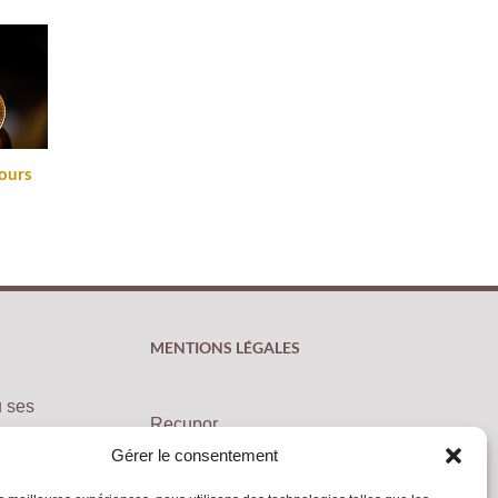
cours
Pourquoi vendre son
Noël et des bijoux
or ou ses bijoux ?
vertueux
27/01/2026
22/11/2021
MENTIONS LÉGALES
u ses
Recupor
RCS de Paris : 511 433 146
Gérer le consentement
N° de gestion 2009 B 05887
Cartier