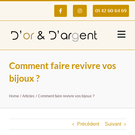
Passer
au
01 42 60 64 69
contenu
Tog
Nav
Accueil
Comment faire revivre vos
bijoux ?
Achat or
Home
Articles
Comment faire revivre vos bijoux ?
Achat platine
Précédent
Suivant
Achat argent