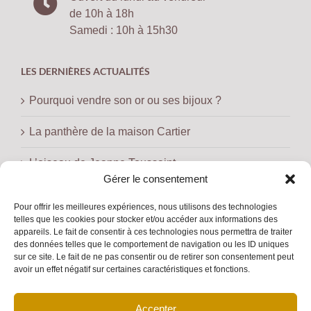
de 10h à 18h
Samedi : 10h à 15h30
LES DERNIÈRES ACTUALITÉS
Pourquoi vendre son or ou ses bijoux ?
La panthère de la maison Cartier
L’oiseau de Jeanne Toussaint
Gérer le consentement
MENTIONS LÉGALES
Pour offrir les meilleures expériences, nous utilisons des technologies
telles que les cookies pour stocker et/ou accéder aux informations des
Recupor
appareils. Le fait de consentir à ces technologies nous permettra de traiter
RCS de Paris : 511 433 146
des données telles que le comportement de navigation ou les ID uniques
sur ce site. Le fait de ne pas consentir ou de retirer son consentement peut
N° de gestion 2009 B 05887
avoir un effet négatif sur certaines caractéristiques et fonctions.
SARL au capital de 250 000 EUR.
Activités : Bijouterie et métaux précieux
Accepter