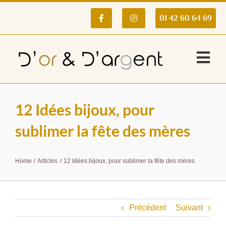
Passer
au
01 42 60 64 69
contenu
Tog
Nav
Accueil
12 Idées bijoux, pour
sublimer la fête des mères
Achat or
Home
Articles
12 Idées bijoux, pour sublimer la fête des mères
Achat platine
Précédent
Suivant
Achat argent